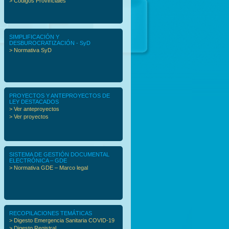
> Códigos Provinciales
SIMPLIFICACIÓN Y
DESBUROCRATIZACIÓN - SyD
> Normativa SyD
PROYECTOS Y ANTEPROYECTOS DE
LEY DESTACADOS
> Ver anteproyectos
> Ver proyectos
SISTEMA DE GESTIÓN DOCUMENTAL
ELECTRÓNICA – GDE
> Normativa GDE – Marco legal
RECOPILACIONES TEMÁTICAS
> Digesto Emergencia Sanitaria COVID-19
> Digesto Registral