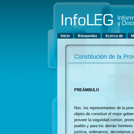
Menú principal
Inicio
Búsquedas
Acerca de
M
Constitución de la Pro
PREÁMBULO
Nos, los representantes de la prov
objeto de constituir el mejor gobier
proveer la seguridad común, promov
pueblo y para los demás hombres q
justicia, ordenamos, decretamos 