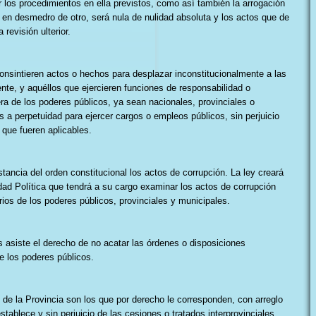
ar los procedimientos en ella previstos, como así también la arrogación
 en desmedro de otro, será nula de nulidad absoluta y los actos que de
revisión ulterior.
onsintieren actos o hechos para desplazar inconstitucionalmente a las
nte, y aquéllos que ejercieren funciones de responsabilidad o
ra de los poderes públicos, ya sean nacionales, provinciales o
s a perpetuidad para ejercer cargos o empleos públicos, sin perjuicio
 que fueren aplicables.
tancia del orden constitucional los actos de corrupción. La ley creará
dad Política que tendrá a su cargo examinar los actos de corrupción
ios de los poderes públicos, provinciales y municipales.
es asiste el derecho de no acatar las órdenes o disposiciones
e los poderes públicos.
les de la Provincia son los que por derecho le corresponden, con arreglo
stablece y sin perjuicio de las cesiones o tratados interprovinciales