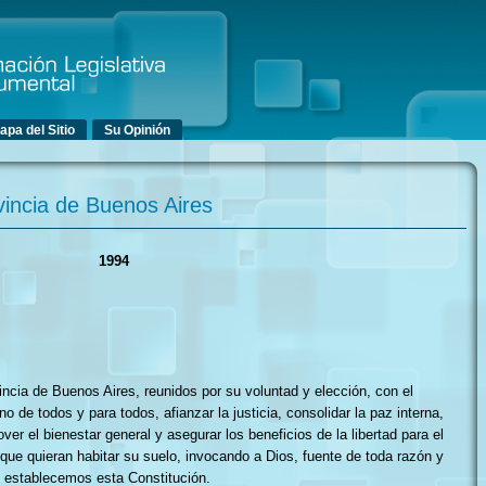
Ir al contenido principal
Ir al contenido secundario
apa del Sitio
Su Opinión
vincia de Buenos Aires
1994
incia de Buenos Aires, reunidos por su voluntad y elección, con el
no de todos y para todos, afianzar la justicia, consolidar la paz interna,
er el bienestar general y asegurar los beneficios de la libertad para el
ue quieran habitar su suelo, invocando a Dios, fuente de toda razón y
y establecemos esta Constitución.