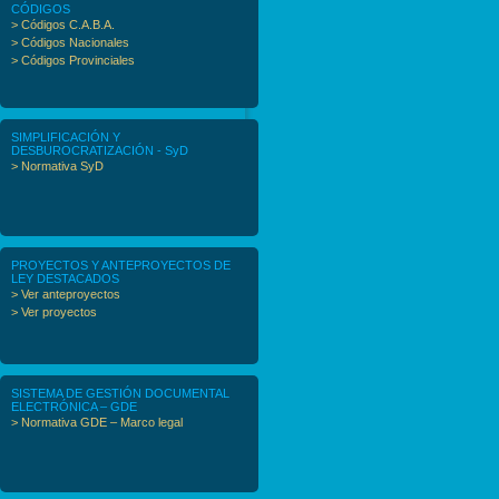
CÓDIGOS
> Códigos C.A.B.A.
> Códigos Nacionales
> Códigos Provinciales
SIMPLIFICACIÓN Y
DESBUROCRATIZACIÓN - SyD
> Normativa SyD
PROYECTOS Y ANTEPROYECTOS DE
LEY DESTACADOS
> Ver anteproyectos
> Ver proyectos
SISTEMA DE GESTIÓN DOCUMENTAL
ELECTRÓNICA – GDE
> Normativa GDE – Marco legal