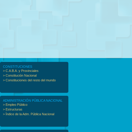
CONSTITUCIONES
> C.A.B.A. y Provinciales
> Constitución Nacional
> Constituciones del resto del mundo
ADMINISTRACIÓN PÚBLICA NACIONAL
> Empleo Público
> Estructuras
> Índice de la Adm. Pública Nacional