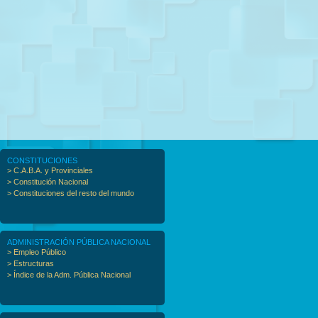
CONSTITUCIONES
> C.A.B.A. y Provinciales
> Constitución Nacional
> Constituciones del resto del mundo
ADMINISTRACIÓN PÚBLICA NACIONAL
> Empleo Público
> Estructuras
> Índice de la Adm. Pública Nacional