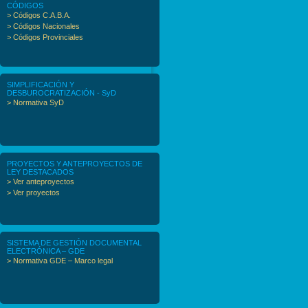
CÓDIGOS
> Códigos C.A.B.A.
> Códigos Nacionales
> Códigos Provinciales
SIMPLIFICACIÓN Y
DESBUROCRATIZACIÓN - SyD
> Normativa SyD
PROYECTOS Y ANTEPROYECTOS DE
LEY DESTACADOS
> Ver anteproyectos
> Ver proyectos
SISTEMA DE GESTIÓN DOCUMENTAL
ELECTRÓNICA – GDE
> Normativa GDE – Marco legal