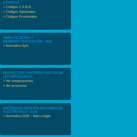
CÓDIGOS
> Códigos C.A.B.A.
> Códigos Nacionales
> Códigos Provinciales
SIMPLIFICACIÓN Y
DESBUROCRATIZACIÓN - SyD
> Normativa SyD
PROYECTOS Y ANTEPROYECTOS DE
LEY DESTACADOS
> Ver anteproyectos
> Ver proyectos
SISTEMA DE GESTIÓN DOCUMENTAL
ELECTRÓNICA – GDE
> Normativa GDE – Marco legal