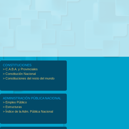
CONSTITUCIONES
> C.A.B.A. y Provinciales
> Constitución Nacional
> Constituciones del resto del mundo
ADMINISTRACIÓN PÚBLICA NACIONAL
> Empleo Público
> Estructuras
> Índice de la Adm. Pública Nacional