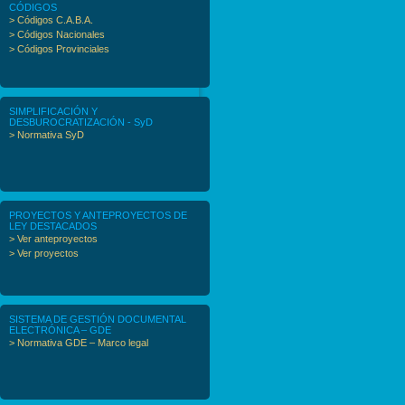
CÓDIGOS
> Códigos C.A.B.A.
> Códigos Nacionales
> Códigos Provinciales
SIMPLIFICACIÓN Y
DESBUROCRATIZACIÓN - SyD
> Normativa SyD
PROYECTOS Y ANTEPROYECTOS DE
LEY DESTACADOS
> Ver anteproyectos
> Ver proyectos
SISTEMA DE GESTIÓN DOCUMENTAL
ELECTRÓNICA – GDE
> Normativa GDE – Marco legal