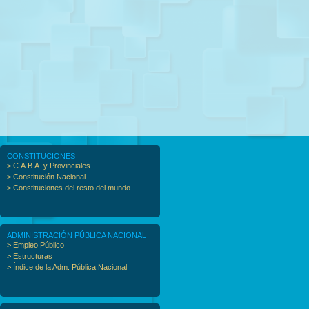
CONSTITUCIONES
> C.A.B.A. y Provinciales
> Constitución Nacional
> Constituciones del resto del mundo
ADMINISTRACIÓN PÚBLICA NACIONAL
> Empleo Público
> Estructuras
> Índice de la Adm. Pública Nacional