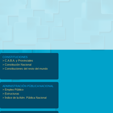
CONSTITUCIONES
> C.A.B.A. y Provinciales
> Constitución Nacional
> Constituciones del resto del mundo
ADMINISTRACIÓN PÚBLICA NACIONAL
> Empleo Público
> Estructuras
> Índice de la Adm. Pública Nacional