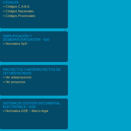
CÓDIGOS
> Códigos C.A.B.A.
> Códigos Nacionales
> Códigos Provinciales
SIMPLIFICACIÓN Y
DESBUROCRATIZACIÓN - SyD
> Normativa SyD
PROYECTOS Y ANTEPROYECTOS DE
LEY DESTACADOS
> Ver anteproyectos
> Ver proyectos
SISTEMA DE GESTIÓN DOCUMENTAL
ELECTRÓNICA – GDE
> Normativa GDE – Marco legal