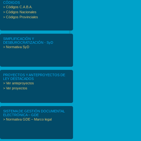
CÓDIGOS
> Códigos C.A.B.A.
> Códigos Nacionales
> Códigos Provinciales
SIMPLIFICACIÓN Y
DESBUROCRATIZACIÓN - SyD
> Normativa SyD
PROYECTOS Y ANTEPROYECTOS DE
LEY DESTACADOS
> Ver anteproyectos
> Ver proyectos
SISTEMA DE GESTIÓN DOCUMENTAL
ELECTRÓNICA – GDE
> Normativa GDE – Marco legal