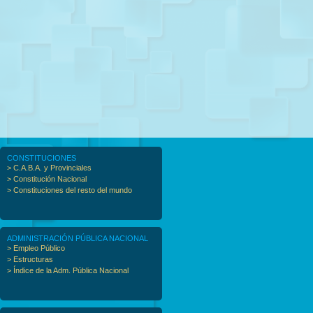
CONSTITUCIONES
> C.A.B.A. y Provinciales
> Constitución Nacional
> Constituciones del resto del mundo
ADMINISTRACIÓN PÚBLICA NACIONAL
> Empleo Público
> Estructuras
> Índice de la Adm. Pública Nacional