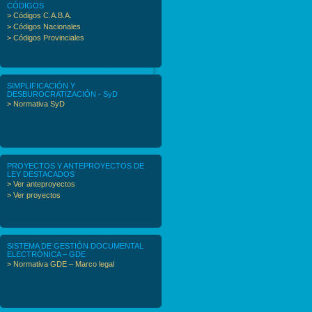
CÓDIGOS
> Códigos C.A.B.A.
> Códigos Nacionales
> Códigos Provinciales
SIMPLIFICACIÓN Y
DESBUROCRATIZACIÓN - SyD
> Normativa SyD
PROYECTOS Y ANTEPROYECTOS DE
LEY DESTACADOS
> Ver anteproyectos
> Ver proyectos
SISTEMA DE GESTIÓN DOCUMENTAL
ELECTRÓNICA – GDE
> Normativa GDE – Marco legal