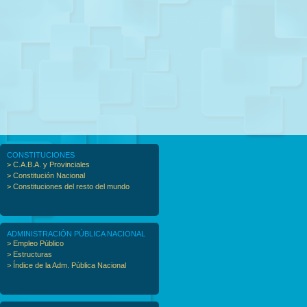
CONSTITUCIONES
> C.A.B.A. y Provinciales
> Constitución Nacional
> Constituciones del resto del mundo
ADMINISTRACIÓN PÚBLICA NACIONAL
> Empleo Público
> Estructuras
> Índice de la Adm. Pública Nacional