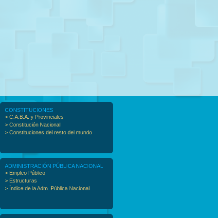
CONSTITUCIONES
> C.A.B.A. y Provinciales
> Constitución Nacional
> Constituciones del resto del mundo
ADMINISTRACIÓN PÚBLICA NACIONAL
> Empleo Público
> Estructuras
> Índice de la Adm. Pública Nacional