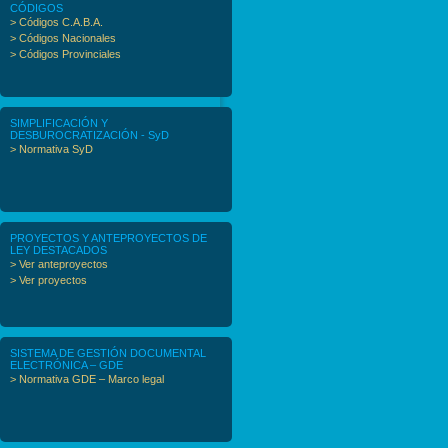
CÓDIGOS
> Códigos C.A.B.A.
> Códigos Nacionales
> Códigos Provinciales
SIMPLIFICACIÓN Y
DESBUROCRATIZACIÓN - SyD
> Normativa SyD
PROYECTOS Y ANTEPROYECTOS DE
LEY DESTACADOS
> Ver anteproyectos
> Ver proyectos
SISTEMA DE GESTIÓN DOCUMENTAL
ELECTRÓNICA – GDE
> Normativa GDE – Marco legal