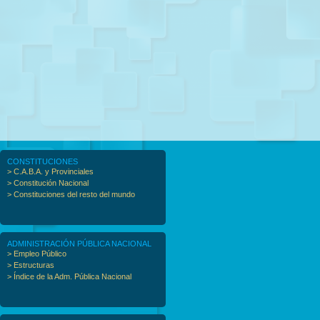
CONSTITUCIONES
> C.A.B.A. y Provinciales
> Constitución Nacional
> Constituciones del resto del mundo
ADMINISTRACIÓN PÚBLICA NACIONAL
> Empleo Público
> Estructuras
> Índice de la Adm. Pública Nacional