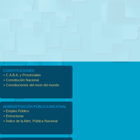
CONSTITUCIONES
> C.A.B.A. y Provinciales
> Constitución Nacional
> Constituciones del resto del mundo
ADMINISTRACIÓN PÚBLICA NACIONAL
> Empleo Público
> Estructuras
> Índice de la Adm. Pública Nacional