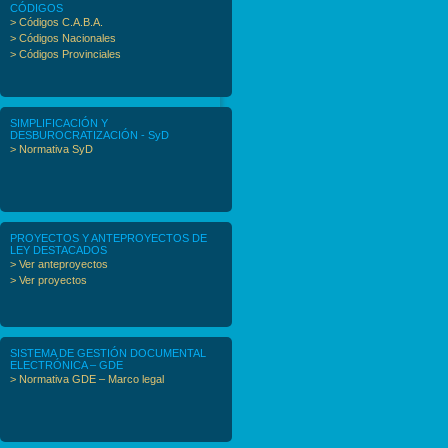
CÓDIGOS
> Códigos C.A.B.A.
> Códigos Nacionales
> Códigos Provinciales
SIMPLIFICACIÓN Y
DESBUROCRATIZACIÓN - SyD
> Normativa SyD
PROYECTOS Y ANTEPROYECTOS DE
LEY DESTACADOS
> Ver anteproyectos
> Ver proyectos
SISTEMA DE GESTIÓN DOCUMENTAL
ELECTRÓNICA – GDE
> Normativa GDE – Marco legal