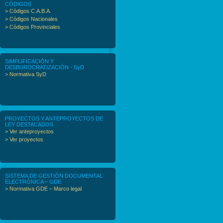
CÓDIGOS
> Códigos C.A.B.A.
> Códigos Nacionales
> Códigos Provinciales
SIMPLIFICACIÓN Y
DESBUROCRATIZACIÓN - SyD
> Normativa SyD
PROYECTOS Y ANTEPROYECTOS DE
LEY DESTACADOS
> Ver anteproyectos
> Ver proyectos
SISTEMA DE GESTIÓN DOCUMENTAL
ELECTRÓNICA – GDE
> Normativa GDE – Marco legal