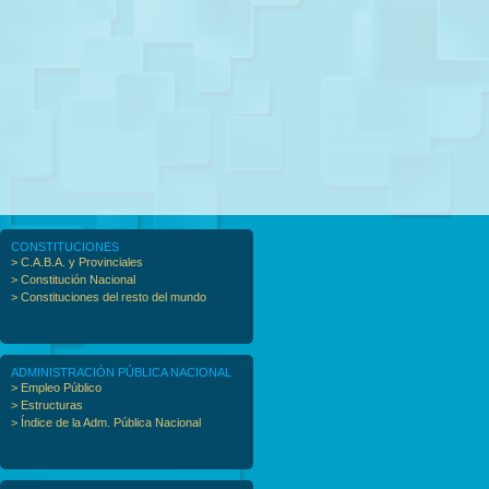
CONSTITUCIONES
> C.A.B.A. y Provinciales
> Constitución Nacional
> Constituciones del resto del mundo
ADMINISTRACIÓN PÚBLICA NACIONAL
> Empleo Público
> Estructuras
> Índice de la Adm. Pública Nacional