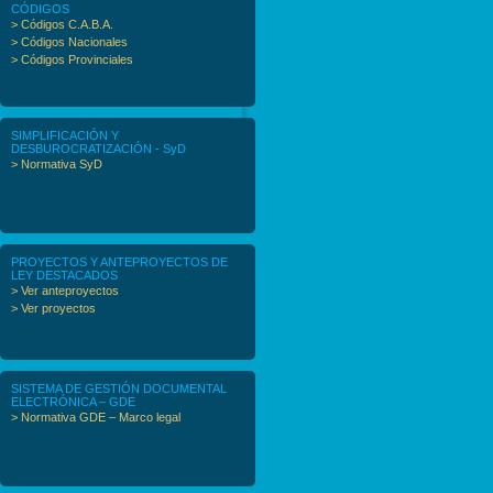
CÓDIGOS
> Códigos C.A.B.A.
> Códigos Nacionales
> Códigos Provinciales
SIMPLIFICACIÓN Y
DESBUROCRATIZACIÓN - SyD
> Normativa SyD
PROYECTOS Y ANTEPROYECTOS DE
LEY DESTACADOS
> Ver anteproyectos
> Ver proyectos
SISTEMA DE GESTIÓN DOCUMENTAL
ELECTRÓNICA – GDE
> Normativa GDE – Marco legal