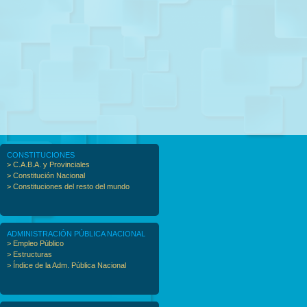
CONSTITUCIONES
> C.A.B.A. y Provinciales
> Constitución Nacional
> Constituciones del resto del mundo
ADMINISTRACIÓN PÚBLICA NACIONAL
> Empleo Público
> Estructuras
> Índice de la Adm. Pública Nacional