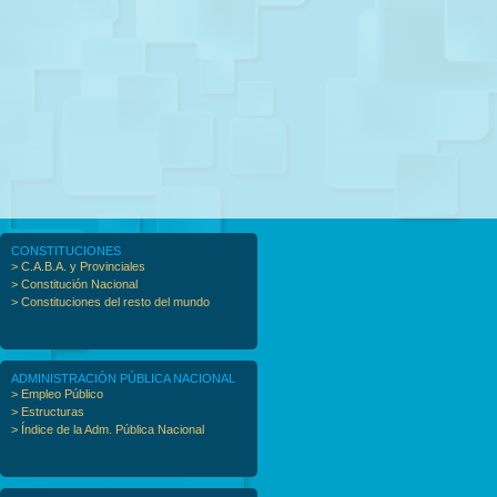
CONSTITUCIONES
> C.A.B.A. y Provinciales
> Constitución Nacional
> Constituciones del resto del mundo
ADMINISTRACIÓN PÚBLICA NACIONAL
> Empleo Público
> Estructuras
> Índice de la Adm. Pública Nacional