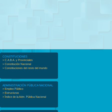
CONSTITUCIONES
> C.A.B.A. y Provinciales
> Constitución Nacional
> Constituciones del resto del mundo
ADMINISTRACIÓN PÚBLICA NACIONAL
> Empleo Público
> Estructuras
> Índice de la Adm. Pública Nacional