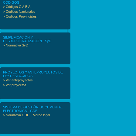
CÓDIGOS
> Códigos C.A.B.A.
> Códigos Nacionales
> Códigos Provinciales
SIMPLIFICACIÓN Y
DESBUROCRATIZACIÓN - SyD
> Normativa SyD
PROYECTOS Y ANTEPROYECTOS DE
LEY DESTACADOS
> Ver anteproyectos
> Ver proyectos
SISTEMA DE GESTIÓN DOCUMENTAL
ELECTRÓNICA – GDE
> Normativa GDE – Marco legal