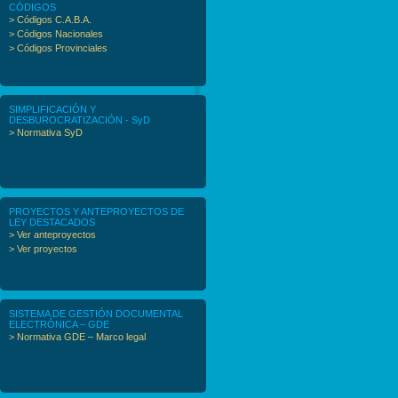
CÓDIGOS
> Códigos C.A.B.A.
> Códigos Nacionales
> Códigos Provinciales
SIMPLIFICACIÓN Y
DESBUROCRATIZACIÓN - SyD
> Normativa SyD
PROYECTOS Y ANTEPROYECTOS DE
LEY DESTACADOS
> Ver anteproyectos
> Ver proyectos
SISTEMA DE GESTIÓN DOCUMENTAL
ELECTRÓNICA – GDE
> Normativa GDE – Marco legal