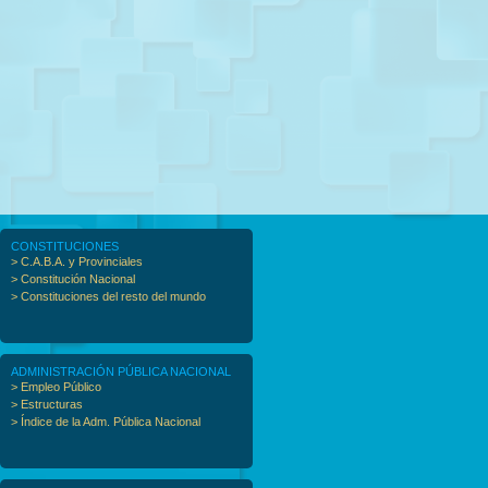
CONSTITUCIONES
> C.A.B.A. y Provinciales
> Constitución Nacional
> Constituciones del resto del mundo
ADMINISTRACIÓN PÚBLICA NACIONAL
> Empleo Público
> Estructuras
> Índice de la Adm. Pública Nacional