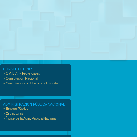
CONSTITUCIONES
> C.A.B.A. y Provinciales
> Constitución Nacional
> Constituciones del resto del mundo
ADMINISTRACIÓN PÚBLICA NACIONAL
> Empleo Público
> Estructuras
> Índice de la Adm. Pública Nacional