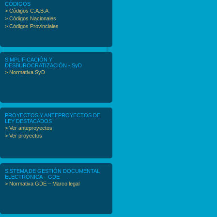
CÓDIGOS
> Códigos C.A.B.A.
> Códigos Nacionales
> Códigos Provinciales
SIMPLIFICACIÓN Y
DESBUROCRATIZACIÓN - SyD
> Normativa SyD
PROYECTOS Y ANTEPROYECTOS DE
LEY DESTACADOS
> Ver anteproyectos
> Ver proyectos
SISTEMA DE GESTIÓN DOCUMENTAL
ELECTRÓNICA – GDE
> Normativa GDE – Marco legal