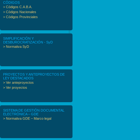
CÓDIGOS
> Códigos C.A.B.A.
> Códigos Nacionales
> Códigos Provinciales
SIMPLIFICACIÓN Y
DESBUROCRATIZACIÓN - SyD
> Normativa SyD
PROYECTOS Y ANTEPROYECTOS DE
LEY DESTACADOS
> Ver anteproyectos
> Ver proyectos
SISTEMA DE GESTIÓN DOCUMENTAL
ELECTRÓNICA – GDE
> Normativa GDE – Marco legal