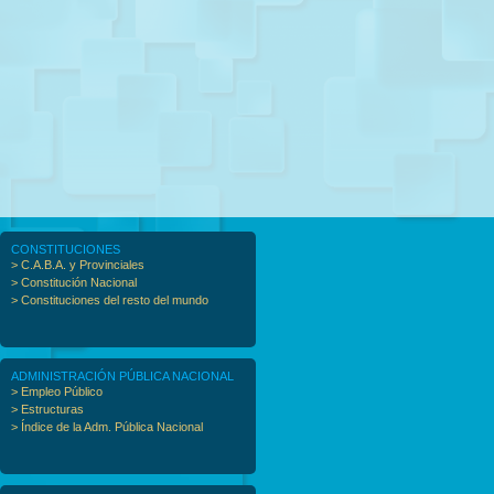
CONSTITUCIONES
> C.A.B.A. y Provinciales
> Constitución Nacional
> Constituciones del resto del mundo
ADMINISTRACIÓN PÚBLICA NACIONAL
> Empleo Público
> Estructuras
> Índice de la Adm. Pública Nacional