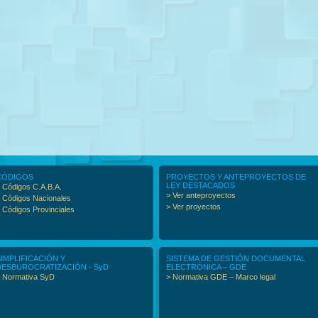
CÓDIGOS
PROYECTOS Y ANTEPROYECTOS DE
LEY DESTACADOS
 Códigos C.A.B.A.
> Ver anteproyectos
 Códigos Nacionales
> Ver proyectos
 Códigos Provinciales
SIMPLIFICACIÓN Y
SISTEMA DE GESTIÓN DOCUMENTAL
DESBUROCRATIZACIÓN - SyD
ELECTRÓNICA – GDE
 Normativa SyD
> Normativa GDE – Marco legal