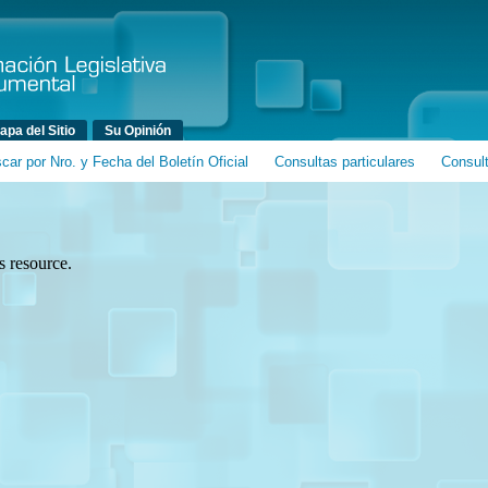
Ir al contenido principal
Ir al contenido secundario
apa del Sitio
Su Opinión
car por Nro. y Fecha del Boletín Oficial
Consultas particulares
Consul