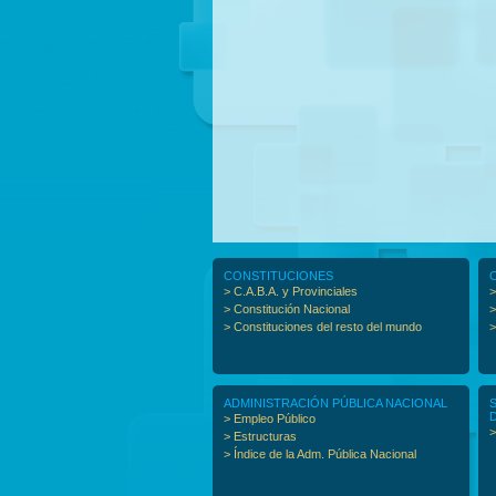
CONSTITUCIONES
> C.A.B.A. y Provinciales
>
> Constitución Nacional
>
> Constituciones del resto del mundo
>
ADMINISTRACIÓN PÚBLICA NACIONAL
> Empleo Público
>
> Estructuras
> Índice de la Adm. Pública Nacional