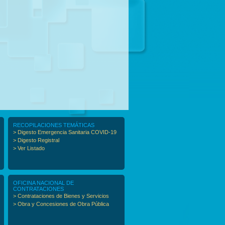
RECOPILACIONES TEMÁTICAS
> Digesto Emergencia Sanitaria COVID-19
> Digesto Registral
> Ver Listado
OFICINA NACIONAL DE
CONTRATACIONES
> Contrataciones de Bienes y Servicios
> Obra y Concesiones de Obra Pública