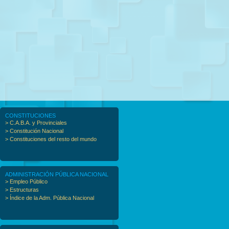
CONSTITUCIONES
> C.A.B.A. y Provinciales
> Constitución Nacional
> Constituciones del resto del mundo
ADMINISTRACIÓN PÚBLICA NACIONAL
> Empleo Público
> Estructuras
> Índice de la Adm. Pública Nacional