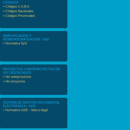
CÓDIGOS
> Códigos C.A.B.A.
> Códigos Nacionales
> Códigos Provinciales
SIMPLIFICACIÓN Y
DESBUROCRATIZACIÓN - SyD
> Normativa SyD
PROYECTOS Y ANTEPROYECTOS DE
LEY DESTACADOS
> Ver anteproyectos
> Ver proyectos
SISTEMA DE GESTIÓN DOCUMENTAL
ELECTRÓNICA – GDE
> Normativa GDE – Marco legal