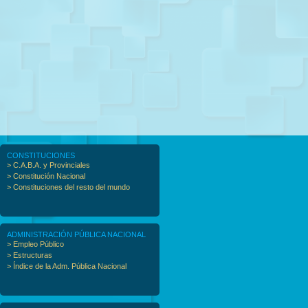
CONSTITUCIONES
> C.A.B.A. y Provinciales
> Constitución Nacional
> Constituciones del resto del mundo
ADMINISTRACIÓN PÚBLICA NACIONAL
> Empleo Público
> Estructuras
> Índice de la Adm. Pública Nacional