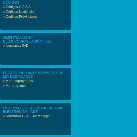
CÓDIGOS
> Códigos C.A.B.A.
> Códigos Nacionales
> Códigos Provinciales
SIMPLIFICACIÓN Y
DESBUROCRATIZACIÓN - SyD
> Normativa SyD
PROYECTOS Y ANTEPROYECTOS DE
LEY DESTACADOS
> Ver anteproyectos
> Ver proyectos
SISTEMA DE GESTIÓN DOCUMENTAL
ELECTRÓNICA – GDE
> Normativa GDE – Marco legal