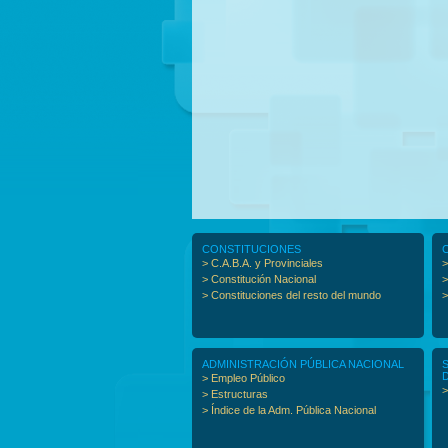
CONSTITUCIONES
> C.A.B.A. y Provinciales
>
> Constitución Nacional
>
> Constituciones del resto del mundo
>
ADMINISTRACIÓN PÚBLICA NACIONAL
> Empleo Público
>
> Estructuras
> Índice de la Adm. Pública Nacional