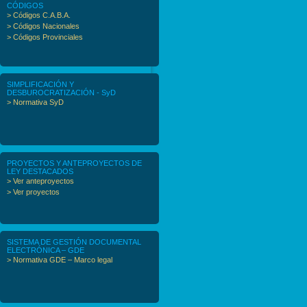
CÓDIGOS
> Códigos C.A.B.A.
> Códigos Nacionales
> Códigos Provinciales
SIMPLIFICACIÓN Y
DESBUROCRATIZACIÓN - SyD
> Normativa SyD
PROYECTOS Y ANTEPROYECTOS DE
LEY DESTACADOS
> Ver anteproyectos
> Ver proyectos
SISTEMA DE GESTIÓN DOCUMENTAL
ELECTRÓNICA – GDE
> Normativa GDE – Marco legal