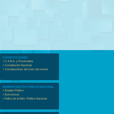
CONSTITUCIONES
> C.A.B.A. y Provinciales
> Constitución Nacional
> Constituciones del resto del mundo
ADMINISTRACIÓN PÚBLICA NACIONAL
> Empleo Público
> Estructuras
> Índice de la Adm. Pública Nacional