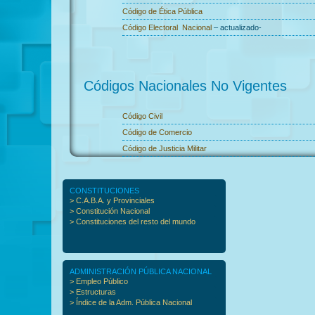
Código de Ética Pública
Código Electoral Nacional
– actualizado-
Códigos Nacionales No Vigentes
Código Civil
Código de Comercio
Código de Justicia Militar
CONSTITUCIONES
> C.A.B.A. y Provinciales
> Constitución Nacional
> Constituciones del resto del mundo
ADMINISTRACIÓN PÚBLICA NACIONAL
> Empleo Público
> Estructuras
> Índice de la Adm. Pública Nacional