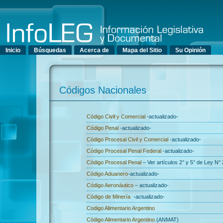
Menú principal
Inicio
Búsquedas
Acerca de
Mapa del Sitio
Su Opinión
Códigos Nacionales
Código Civil y Comercial
-actualizado-
Código Penal
-actualizado-
Código Procesal Civil y Comercial
-actualizado-
Código Procesal Penal Federal
-actualizado-
Código Procesal Penal
– Ver artículos 2° y 5° de Ley N
Código Aduanero
-actualizado-
Código Aeronáutico
– actualizado-
Código de Minería
-actualizado-
Codigo Alimentario Argentino
Código Alimentario Argentino
(ANMAT)