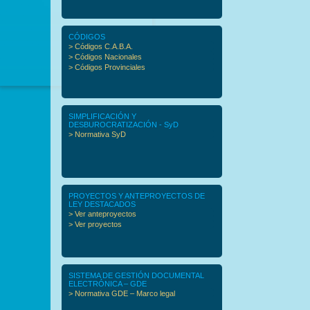
CÓDIGOS
> Códigos C.A.B.A.
> Códigos Nacionales
> Códigos Provinciales
SIMPLIFICACIÓN Y
DESBUROCRATIZACIÓN - SyD
> Normativa SyD
PROYECTOS Y ANTEPROYECTOS DE
LEY DESTACADOS
> Ver anteproyectos
> Ver proyectos
SISTEMA DE GESTIÓN DOCUMENTAL
ELECTRÓNICA – GDE
> Normativa GDE – Marco legal