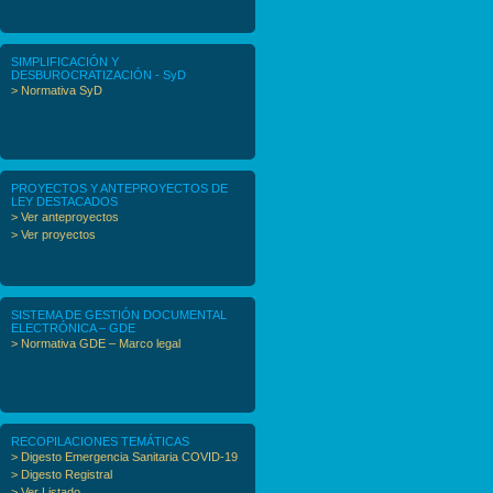
SIMPLIFICACIÓN Y
DESBUROCRATIZACIÓN - SyD
> Normativa SyD
PROYECTOS Y ANTEPROYECTOS DE
LEY DESTACADOS
> Ver anteproyectos
> Ver proyectos
SISTEMA DE GESTIÓN DOCUMENTAL
ELECTRÓNICA – GDE
> Normativa GDE – Marco legal
RECOPILACIONES TEMÁTICAS
> Digesto Emergencia Sanitaria COVID-19
> Digesto Registral
> Ver Listado