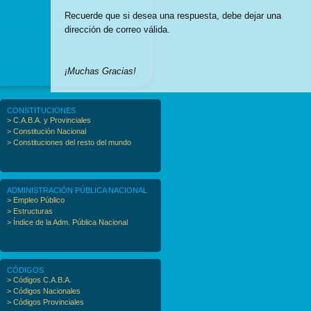
Recuerde que si desea una respuesta, debe dejar una
dirección de correo válida.
¡Muchas Gracias!
CONSTITUCIONES
> C.A.B.A. y Provinciales
> Constitución Nacional
> Constituciones del resto del mundo
ADMINISTRACIÓN PÚBLICA NACIONAL
> Empleo Público
> Estructuras
> Índice de la Adm. Pública Nacional
CÓDIGOS
> Códigos C.A.B.A.
> Códigos Nacionales
> Códigos Provinciales