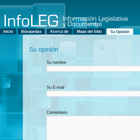
Menú principal
Inicio
Búsquedas
Acerca de
Mapa del Sitio
Su Opinión
Su opinión
Su nombre
Su E-mail
Comentario