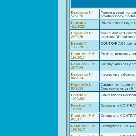
Disposición N°
Trámite a seguir por par
52/2026
privatizaciones, efect
Decreto N°
Privatizaciones Leyes N
416/2025
Disposición N°
Nuevo Módulo “Privatiza
29/2025
externos. Disposiciones
Decreto N°
CONTRAR.AR Implemen
1336/2016
Resolución E N°
Políticas, términos y 
197/2017
Resolución E N°
Sustituye Anexos I y art
35/2024
Disposición N°
Inscripción y validaci
84/2024
Disposición N°
Carácter reservado del
86/2024
Concesionarios Ley N° 
Decreto N°
Universidades Nacional
1092/2024
Resolución N°
Cronograma CONTRAT.AR
115/2018
Resolución E N°
Cronograma CONTRAT.A
9/2017
Resolución E N°
Cronograma CONTRAT.A
198/2017