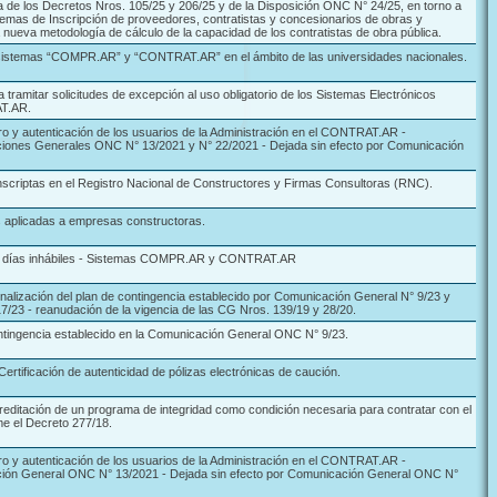
 de los Decretos Nros. 105/25 y 206/25 y de la Disposición ONC N° 24/25, en torno a
istemas de Inscripción de proveedores, contratistas y concesionarios de obras y
a nueva metodología de cálculo de la capacidad de los contratistas de obra pública.
sistemas “COMPR.AR” y “CONTRAT.AR” en el ámbito de las universidades nacionales.
tramitar solicitudes de excepción al uso obligatorio de los Sistemas Electrónicos
T.AR.
ro y autenticación de los usuarios de la Administración en el CONTRAT.AR -
iones Generales ONC N° 13/2021 y N° 22/2021 - Dejada sin efecto por Comunicación
nscriptas en el Registro Nacional de Constructores y Firmas Consultoras (RNC).
s aplicadas a empresas constructoras.
en días inhábiles - Sistemas COMPR.AR y CONTRAT.AR
Finalización del plan de contingencia establecido por Comunicación General N° 9/23 y
/23 - reanudación de la vigencia de las CG Nros. 139/19 y 28/20.
ontingencia establecido en la Comunicación General ONC N° 9/23.
ertificación de autenticidad de pólizas electrónicas de caución.
reditación de un programa de integridad como condición necesaria para contratar con el
me el Decreto 277/18.
ro y autenticación de los usuarios de la Administración en el CONTRAT.AR -
ción General ONC N° 13/2021 - Dejada sin efecto por Comunicación General ONC N°