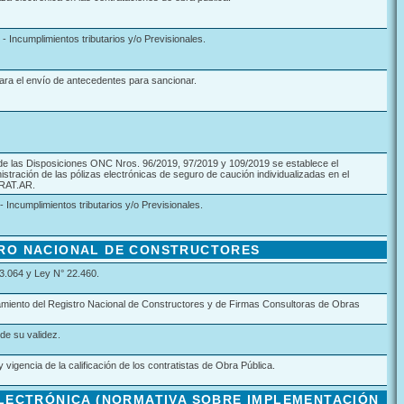
 - Incumplimientos tributarios y/o Previsionales.
ara el envío de antecedentes para sancionar.
 de las Disposiciones ONC Nros. 96/2019, 97/2019 y 109/2019 se establece el
nistración de las pólizas electrónicas de seguro de caución individualizadas en el
RAT.AR.
- Incumplimientos tributarios y/o Previsionales.
RO NACIONAL DE CONSTRUCTORES
3.064 y Ley N° 22.460.
miento del Registro Nacional de Constructores y de Firmas Consultoras de Obras
de su validez.
 vigencia de la calificación de los contratistas de Obra Pública.
ELECTRÓNICA (NORMATIVA SOBRE IMPLEMENTACIÓN