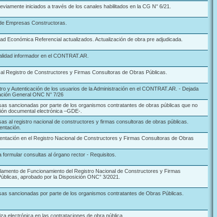
eviamente iniciados a través de los canales habilitados en la CG N° 6/21.
 de Empresas Constructoras.
ad Económica Referencial actualizados. Actualización de obra pre adjudicada.
alidad informador en el CONTRAT.AR.
al Registro de Constructores y Firmas Consultoras de Obras Públicas.
ro y Autenticación de los usuarios de la Administración en el CONTRAT.AR. - Dejada
ación General ONC N° 7/26
as sancionadas por parte de los organismos contratantes de obras públicas que no
ión documental electrónica –GDE-.
as al registro nacional de constructores y firmas consultoras de obras públicas.
entación.
entación en el Registro Nacional de Constructores y Firmas Consultoras de Obras
 formular consultas al órgano rector - Requisitos.
lamento de Funcionamiento del Registro Nacional de Constructores y Firmas
úblicas, aprobado por la Disposición ONC° 3/2021.
as sancionadas por parte de los organismos contratantes de Obras Públicas.
liza electrónica en las contrataciones de obra pública.