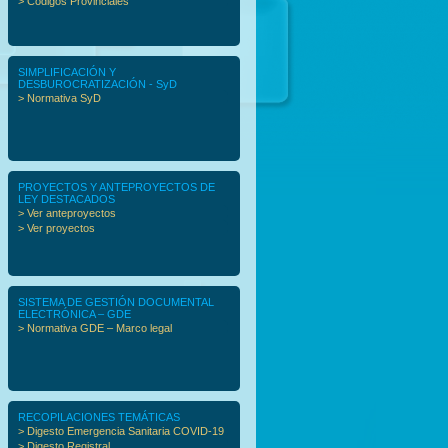
> Códigos Provinciales
SIMPLIFICACIÓN Y
DESBUROCRATIZACIÓN - SyD
> Normativa SyD
PROYECTOS Y ANTEPROYECTOS DE
LEY DESTACADOS
> Ver anteproyectos
> Ver proyectos
SISTEMA DE GESTIÓN DOCUMENTAL
ELECTRÓNICA – GDE
> Normativa GDE – Marco legal
RECOPILACIONES TEMÁTICAS
> Digesto Emergencia Sanitaria COVID-19
> Digesto Registral