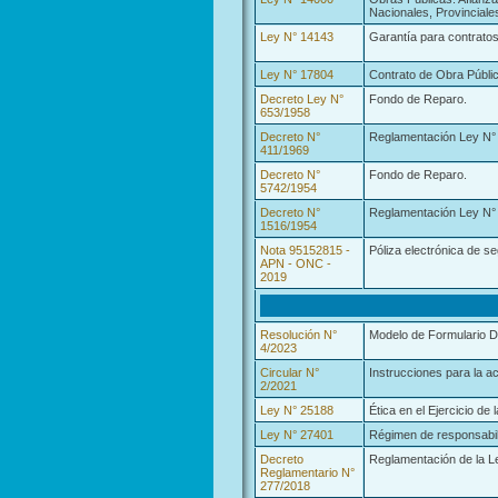
Nacionales, Provinciale
Ley N° 14143
Garantía para contratos
Ley N° 17804
Contrato de Obra Públic
Decreto Ley N°
Fondo de Reparo.
653/1958
Decreto N°
Reglamentación Ley N° 
411/1969
Decreto N°
Fondo de Reparo.
5742/1954
Decreto N°
Reglamentación Ley N° 1
1516/1954
Nota 95152815 -
Póliza electrónica de s
APN - ONC -
2019
Resolución N°
Modelo de Formulario Di
4/2023
Circular N°
Instrucciones para la a
2/2021
Ley N° 25188
Ética en el Ejercicio de 
Ley N° 27401
Régimen de responsabili
Decreto
Reglamentación de la Le
Reglamentario N°
277/2018