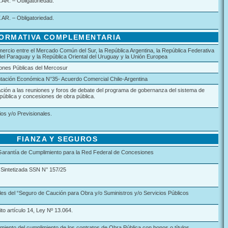
R. – Obligatoriedad.
R. – Obligatoriedad.
ORMATIVA COMPLEMENTARIA
ercio entre el Mercado Común del Sur, la República Argentina, la República Federativa
a del Paraguay y la República Oriental del Uruguay y la Unión Europea
iones Públicas del Mercosur
ación Económica N°35- Acuerdo Comercial Chile-Argentina
ción a las reuniones y foros de debate del programa de gobernanza del sistema de
pública y concesiones de obra pública.
ios y/o Previsionales.
FIANZA Y SEGUROS
arantía de Cumplimiento para la Red Federal de Concesiones
 Sintetizada SSN N° 157/25
es del “Seguro de Caución para Obra y/o Suministros y/o Servicios Públicos
to artículo 14, Ley Nº 13.064.
miento del cumplimiento de los contratos de Obra Pública con bonos o títulos