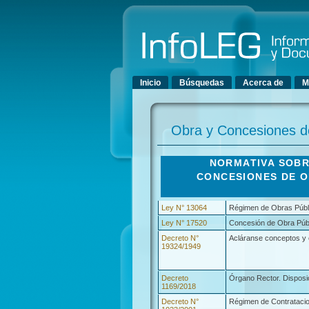
Menú principal
Inicio
Búsquedas
Acerca de
M
Obra y Concesiones d
NORMATIVA SOBR
CONCESIONES DE O
Ley N° 13064
Régimen de Obras Públ
Ley N° 17520
Concesión de Obra Públ
Decreto N°
Acláranse conceptos y 
19324/1949
Decreto
Órgano Rector. Disposi
1169/2018
Decreto N°
Régimen de Contratacion