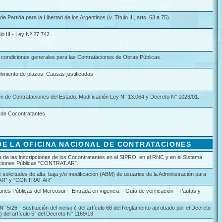
 Partida para la Libertad de los Argentinos (v. Título III, arts. 63 a 75).
o III - Ley Nº 27.742.
 condiciones generales para las Contrataciones de Obras Públicas.
imiento de plazos. Causas justificadas.
n de Contrataciones del Estado. Modificación Ley N° 13.064 y Decreto N° 1023/01.
 de Cocontratantes.
E LA OFICINA NACIONAL DE CONTRATACIONES
de las inscripciones de los Cocontratantes en el SIPRO, en el RNC y en el Sistema
aciones Públicas “CONTRAT.AR”.
 solicitudes de alta, baja y/o modificación (ABM) de usuarios de la Administración para
.AR” y “CONTRAT.AR”
ones Públicas del Mercosur – Entrada en vigencia – Guía de verificación – Pautas y
 N° 5/26 - Sustitución del inciso i) del artículo 68 del Reglamento aprobado por el Decreto
i) del artículo 5° del Decreto N° 1169/18