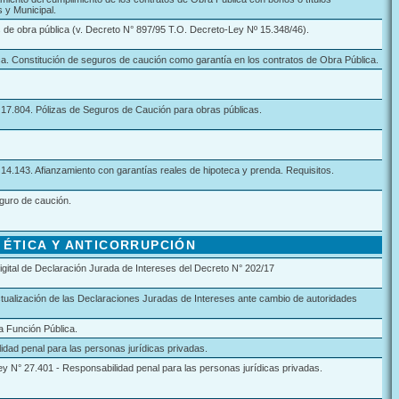
s y Municipal.
 de obra pública (v. Decreto N° 897/95 T.O. Decreto-Ley Nº 15.348/46).
a. Constitución de seguros de caución como garantía en los contratos de Obra Pública.
17.804. Pólizas de Seguros de Caución para obras públicas.
4.143. Afianzamiento con garantías reales de hipoteca y prenda. Requisitos.
eguro de caución.
ÉTICA Y ANTICORRUPCIÓN
gital de Declaración Jurada de Intereses del Decreto N° 202/17
ctualización de las Declaraciones Juradas de Intereses ante cambio de autoridades
la Función Pública.
dad penal para las personas jurídicas privadas.
y N° 27.401 - Responsabilidad penal para las personas jurídicas privadas.