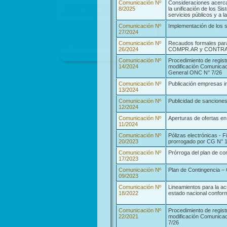
Comunicación Nº
Consideraciones acerca
8/2025
la unificación de los S
servicios públicos y a l
Comunicación Nº
Implementación de los 
27/2024
Comunicación Nº
Recaudos formales para 
26/2024
COMPR.AR y CONTRA
Comunicación Nº
Procedimiento de regist
14/2024
modificación Comunicac
General ONC N° 7/26
Comunicación Nº
Publicación empresas i
13/2024
Comunicación Nº
Publicidad de sancione
12/2024
Comunicación Nº
Aperturas de ofertas 
11/2024
Comunicación Nº
Pólizas electrónicas - 
20/2023
prorrogado por CG N° 17
Comunicación Nº
Prórroga del plan de c
17/2023
Comunicación Nº
Plan de Contingencia – C
09/2023
Comunicación Nº
Lineamientos para la ac
18/2022
estado nacional confor
Comunicación Nº
Procedimiento de regist
22/2021
modificación Comunica
7/26