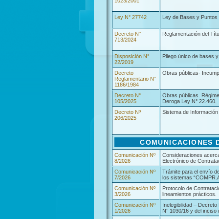
1023/2001
Ley N° 27742
Ley de Bases y Puntos de
Decreto N°
Reglamentación del Títul
713/2024
Disposición N°
Pliego único de bases y
22/2019
Decreto
Obras públicas- Incumpl
Reglamentario N°
1186/1984
Decreto N°
Obras públicas. Régime
105/2025
Deroga Ley N° 22.460.
Decreto Nº
Sistema de Información
206/2025
COMUNICACIONES D
Comunicación Nº
Consideraciones acerca 
8/2026
Electrónico de Contrat
Comunicación Nº
Trámite para el envío de
7/2026
los sistemas “COMPR
Comunicación Nº
Protocolo de Contrataci
3/2026
lineamientos prácticos.
Comunicación Nº
Inelegibilidad – Decreto
1/2026
N° 1030/16 y del inciso 