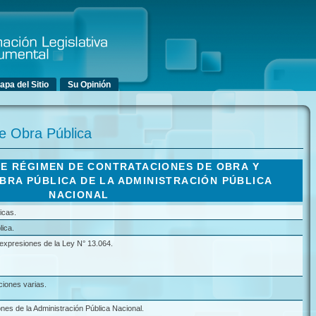
Ir al contenido principal
Ir al contenido secundario
apa del Sitio
Su Opinión
e Obra Pública
E RÉGIMEN DE CONTRATACIONES DE OBRA Y
BRA PÚBLICA DE LA ADMINISTRACIÓN PÚBLICA
NACIONAL
icas.
ica.
expresiones de la Ley N° 13.064.
ciones varias.
es de la Administración Pública Nacional.