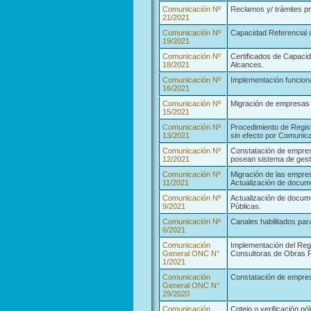
Comunicación Nº
Reclamos y/ trámites pr
21/2021
Comunicación Nº
Capacidad Referencial
19/2021
Comunicación Nº
Certificados de Capacid
18/2021
Alcances.
Comunicación Nº
Implementación funcion
16/2021
Comunicación Nº
Migración de empresas 
15/2021
Comunicación Nº
Procedimiento de Regist
13/2021
sin efecto por Comunic
Comunicación Nº
Constatación de empres
12/2021
posean sistema de gest
Comunicación Nº
Migración de las empres
11/2021
Actualización de docum
Comunicación Nº
Actualización de docum
9/2021
Públicas.
Comunicación Nº
Canales habilitados para
6/2021
Comunicación
Implementación del Reg
General ONC N°
Consultoras de Obras P
1/2021
Comunicación
Constatación de empres
General ONC N°
29/2020
Comunicación
Cotejo o verificación pó