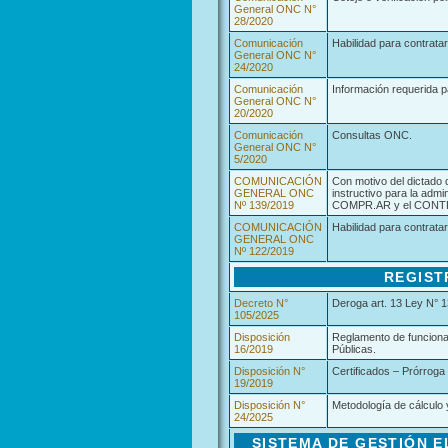
General ONC N°
28/2020
Comunicación
Habilidad para contratar
General ONC N°
24/2020
Comunicación
Información requerida p
General ONC N°
20/2020
Comunicación
Consultas ONC.
General ONC N°
5/2020
COMUNICACIÓN
Con motivo del dictado
GENERAL ONC
instructivo para la admi
Nº 139/2019
COMPR.AR y el CONT
COMUNICACIÓN
Habilidad para contratar
GENERAL ONC
Nº 122/2019
REGIST
Decreto N°
Deroga art. 13 Ley N° 1
105/2025
Disposición
Reglamento de funciona
16/2019
Públicas.
Disposición N°
Certificados – Prórroga 
19/2019
Disposición N°
Metodología de cálculo y
24/2025
SISTEMA DE GESTIÓN 