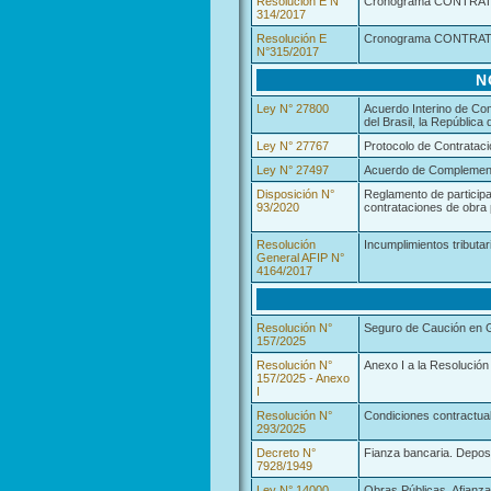
Resolución E N°
Cronograma CONTRAT.A
314/2017
Resolución E
Cronograma CONTRAT.A
N°315/2017
N
Ley N° 27800
Acuerdo Interino de Com
del Brasil, la Repúblic
Ley N° 27767
Protocolo de Contratac
Ley N° 27497
Acuerdo de Complement
Disposición N°
Reglamento de participa
93/2020
contrataciones de obra 
Resolución
Incumplimientos tributar
General AFIP N°
4164/2017
Resolución N°
Seguro de Caución en G
157/2025
Resolución N°
Anexo I a la Resolución
157/2025 - Anexo
I
Resolución N°
Condiciones contractual
293/2025
Decreto N°
Fianza bancaria. Deposi
7928/1949
Ley N° 14000
Obras Públicas. Afianza