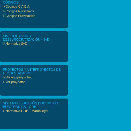
CÓDIGOS
> Códigos C.A.B.A.
> Códigos Nacionales
> Códigos Provinciales
SIMPLIFICACIÓN Y
DESBUROCRATIZACIÓN - SyD
> Normativa SyD
PROYECTOS Y ANTEPROYECTOS DE
LEY DESTACADOS
> Ver anteproyectos
> Ver proyectos
SISTEMA DE GESTIÓN DOCUMENTAL
ELECTRÓNICA – GDE
> Normativa GDE – Marco legal