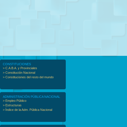
CONSTITUCIONES
> C.A.B.A. y Provinciales
> Constitución Nacional
> Constituciones del resto del mundo
ADMINISTRACIÓN PÚBLICA NACIONAL
> Empleo Público
> Estructuras
> Índice de la Adm. Pública Nacional