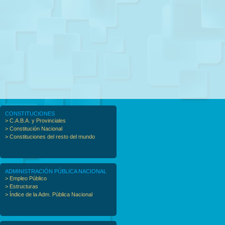
CONSTITUCIONES
> C.A.B.A. y Provinciales
> Constitución Nacional
> Constituciones del resto del mundo
ADMINISTRACIÓN PÚBLICA NACIONAL
> Empleo Público
> Estructuras
> Índice de la Adm. Pública Nacional