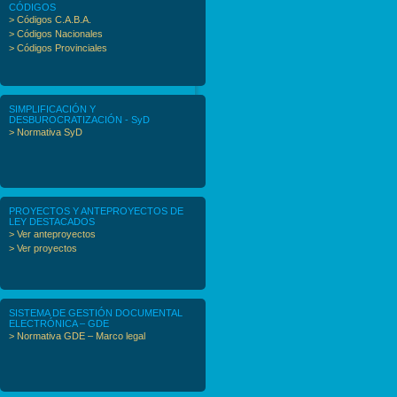
CÓDIGOS
> Códigos C.A.B.A.
> Códigos Nacionales
> Códigos Provinciales
SIMPLIFICACIÓN Y
DESBUROCRATIZACIÓN - SyD
> Normativa SyD
PROYECTOS Y ANTEPROYECTOS DE
LEY DESTACADOS
> Ver anteproyectos
> Ver proyectos
SISTEMA DE GESTIÓN DOCUMENTAL
ELECTRÓNICA – GDE
> Normativa GDE – Marco legal