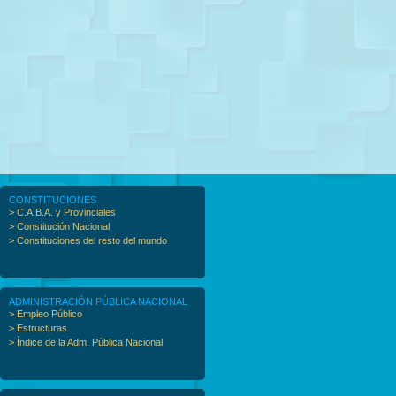
CONSTITUCIONES
> C.A.B.A. y Provinciales
> Constitución Nacional
> Constituciones del resto del mundo
ADMINISTRACIÓN PÚBLICA NACIONAL
> Empleo Público
> Estructuras
> Índice de la Adm. Pública Nacional