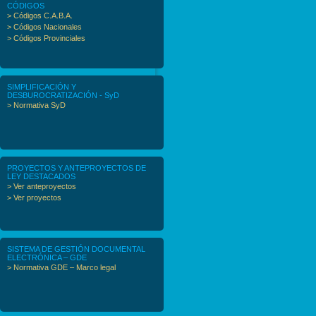
CÓDIGOS
> Códigos C.A.B.A.
> Códigos Nacionales
> Códigos Provinciales
SIMPLIFICACIÓN Y
DESBUROCRATIZACIÓN - SyD
> Normativa SyD
PROYECTOS Y ANTEPROYECTOS DE
LEY DESTACADOS
> Ver anteproyectos
> Ver proyectos
SISTEMA DE GESTIÓN DOCUMENTAL
ELECTRÓNICA – GDE
> Normativa GDE – Marco legal