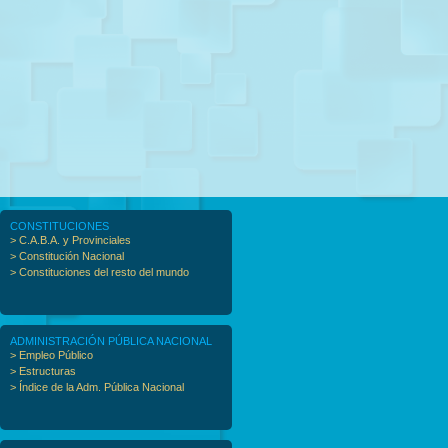
CONSTITUCIONES
> C.A.B.A. y Provinciales
> Constitución Nacional
> Constituciones del resto del mundo
ADMINISTRACIÓN PÚBLICA NACIONAL
> Empleo Público
> Estructuras
> Índice de la Adm. Pública Nacional