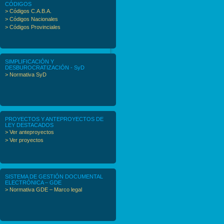
CÓDIGOS
> Códigos C.A.B.A.
> Códigos Nacionales
> Códigos Provinciales
SIMPLIFICACIÓN Y
DESBUROCRATIZACIÓN - SyD
> Normativa SyD
PROYECTOS Y ANTEPROYECTOS DE
LEY DESTACADOS
> Ver anteproyectos
> Ver proyectos
SISTEMA DE GESTIÓN DOCUMENTAL
ELECTRÓNICA – GDE
> Normativa GDE – Marco legal