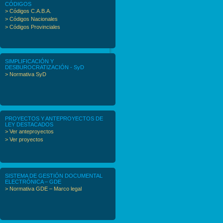
CÓDIGOS
> Códigos C.A.B.A.
> Códigos Nacionales
> Códigos Provinciales
SIMPLIFICACIÓN Y
DESBUROCRATIZACIÓN - SyD
> Normativa SyD
PROYECTOS Y ANTEPROYECTOS DE
LEY DESTACADOS
> Ver anteproyectos
> Ver proyectos
SISTEMA DE GESTIÓN DOCUMENTAL
ELECTRÓNICA – GDE
> Normativa GDE – Marco legal