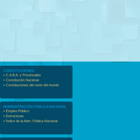
CONSTITUCIONES
> C.A.B.A. y Provinciales
> Constitución Nacional
> Constituciones del resto del mundo
ADMINISTRACIÓN PÚBLICA NACIONAL
> Empleo Público
> Estructuras
> Índice de la Adm. Pública Nacional