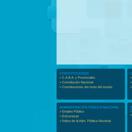
CONSTITUCIONES
> C.A.B.A. y Provinciales
>
> Constitución Nacional
>
> Constituciones del resto del mundo
>
ADMINISTRACIÓN PÚBLICA NACIONAL
> Empleo Público
>
> Estructuras
> Índice de la Adm. Pública Nacional