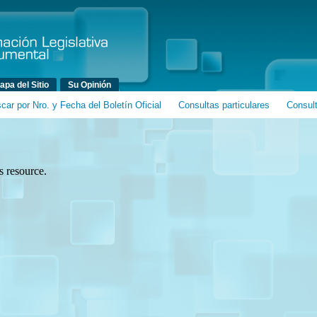
Ir al contenido principal
Ir al contenido secundario
apa del Sitio
Su Opinión
car por Nro. y Fecha del Boletín Oficial
Consultas particulares
Consul