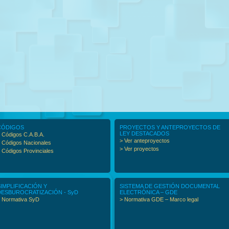
CÓDIGOS
PROYECTOS Y ANTEPROYECTOS DE
LEY DESTACADOS
 Códigos C.A.B.A.
> Ver anteproyectos
 Códigos Nacionales
> Ver proyectos
 Códigos Provinciales
SIMPLIFICACIÓN Y
SISTEMA DE GESTIÓN DOCUMENTAL
DESBUROCRATIZACIÓN - SyD
ELECTRÓNICA – GDE
 Normativa SyD
> Normativa GDE – Marco legal