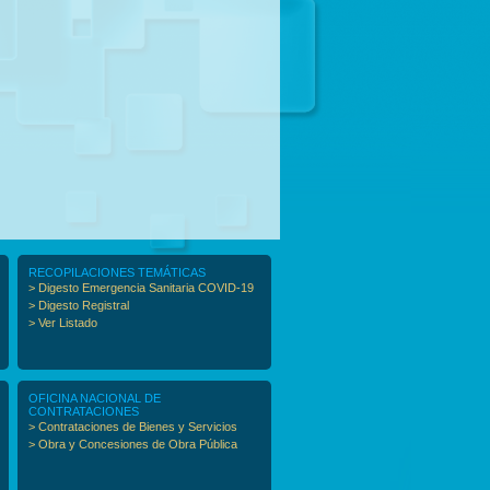
RECOPILACIONES TEMÁTICAS
> Digesto Emergencia Sanitaria COVID-19
> Digesto Registral
> Ver Listado
OFICINA NACIONAL DE
CONTRATACIONES
> Contrataciones de Bienes y Servicios
> Obra y Concesiones de Obra Pública