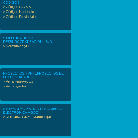
CÓDIGOS
> Códigos C.A.B.A.
> Códigos Nacionales
> Códigos Provinciales
SIMPLIFICACIÓN Y
DESBUROCRATIZACIÓN - SyD
> Normativa SyD
PROYECTOS Y ANTEPROYECTOS DE
LEY DESTACADOS
> Ver anteproyectos
> Ver proyectos
SISTEMA DE GESTIÓN DOCUMENTAL
ELECTRÓNICA – GDE
> Normativa GDE – Marco legal