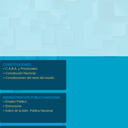
CONSTITUCIONES
> C.A.B.A. y Provinciales
> Constitución Nacional
> Constituciones del resto del mundo
ADMINISTRACIÓN PÚBLICA NACIONAL
> Empleo Público
> Estructuras
> Índice de la Adm. Pública Nacional