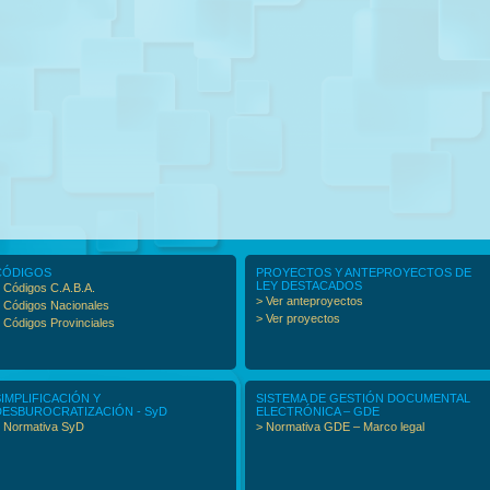
CÓDIGOS
PROYECTOS Y ANTEPROYECTOS DE
LEY DESTACADOS
 Códigos C.A.B.A.
> Ver anteproyectos
 Códigos Nacionales
> Ver proyectos
 Códigos Provinciales
SIMPLIFICACIÓN Y
SISTEMA DE GESTIÓN DOCUMENTAL
DESBUROCRATIZACIÓN - SyD
ELECTRÓNICA – GDE
 Normativa SyD
> Normativa GDE – Marco legal