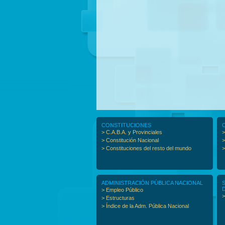
CONSTITUCIONES
> C.A.B.A. y Provinciales
>
> Constitución Nacional
>
> Constituciones del resto del mundo
>
ADMINISTRACIÓN PÚBLICA NACIONAL
> Empleo Público
>
> Estructuras
> Índice de la Adm. Pública Nacional