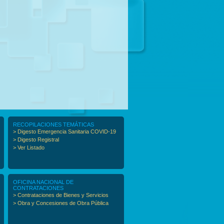
RECOPILACIONES TEMÁTICAS
> Digesto Emergencia Sanitaria COVID-19
> Digesto Registral
> Ver Listado
OFICINA NACIONAL DE
CONTRATACIONES
> Contrataciones de Bienes y Servicios
> Obra y Concesiones de Obra Pública