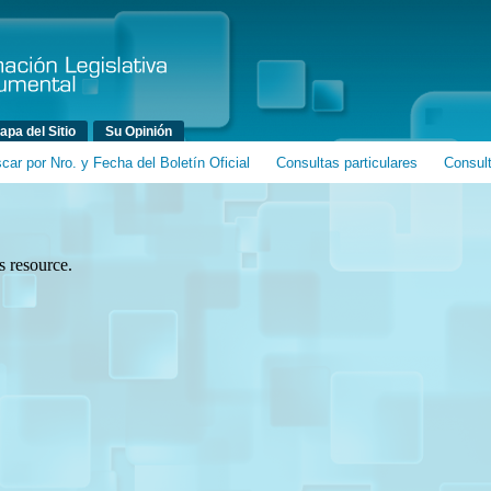
Ir al contenido principal
Ir al contenido secundario
apa del Sitio
Su Opinión
car por Nro. y Fecha del Boletín Oficial
Consultas particulares
Consul