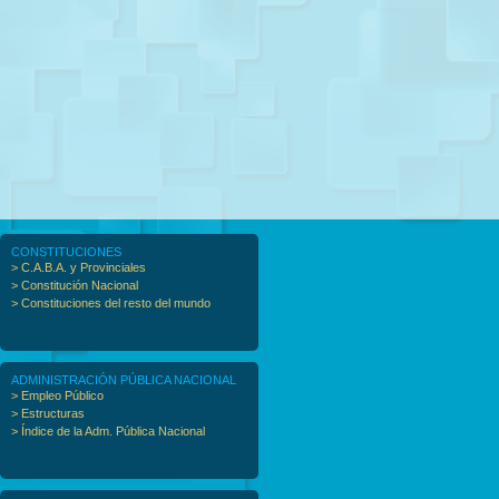
CONSTITUCIONES
> C.A.B.A. y Provinciales
> Constitución Nacional
> Constituciones del resto del mundo
ADMINISTRACIÓN PÚBLICA NACIONAL
> Empleo Público
> Estructuras
> Índice de la Adm. Pública Nacional