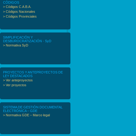
CÓDIGOS
> Códigos C.A.B.A.
> Códigos Nacionales
> Códigos Provinciales
SIMPLIFICACIÓN Y
DESBUROCRATIZACIÓN - SyD
> Normativa SyD
PROYECTOS Y ANTEPROYECTOS DE
LEY DESTACADOS
> Ver anteproyectos
> Ver proyectos
SISTEMA DE GESTIÓN DOCUMENTAL
ELECTRÓNICA – GDE
> Normativa GDE – Marco legal