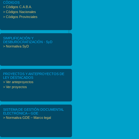
CÓDIGOS
> Códigos C.A.B.A.
> Códigos Nacionales
> Códigos Provinciales
SIMPLIFICACIÓN Y
DESBUROCRATIZACIÓN - SyD
> Normativa SyD
PROYECTOS Y ANTEPROYECTOS DE
LEY DESTACADOS
> Ver anteproyectos
> Ver proyectos
SISTEMA DE GESTIÓN DOCUMENTAL
ELECTRÓNICA – GDE
> Normativa GDE – Marco legal