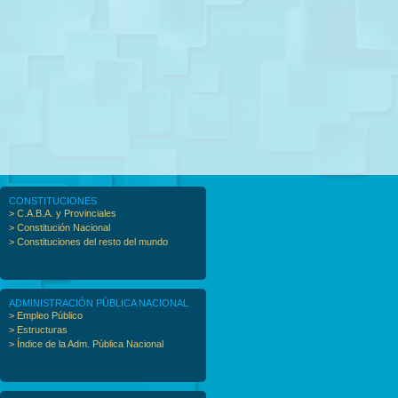
CONSTITUCIONES
> C.A.B.A. y Provinciales
> Constitución Nacional
> Constituciones del resto del mundo
ADMINISTRACIÓN PÚBLICA NACIONAL
> Empleo Público
> Estructuras
> Índice de la Adm. Pública Nacional