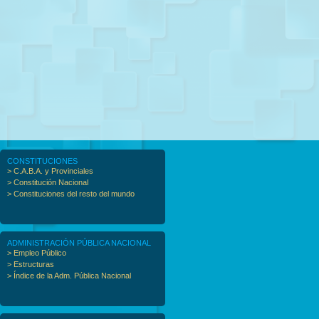
CONSTITUCIONES
> C.A.B.A. y Provinciales
> Constitución Nacional
> Constituciones del resto del mundo
ADMINISTRACIÓN PÚBLICA NACIONAL
> Empleo Público
> Estructuras
> Índice de la Adm. Pública Nacional