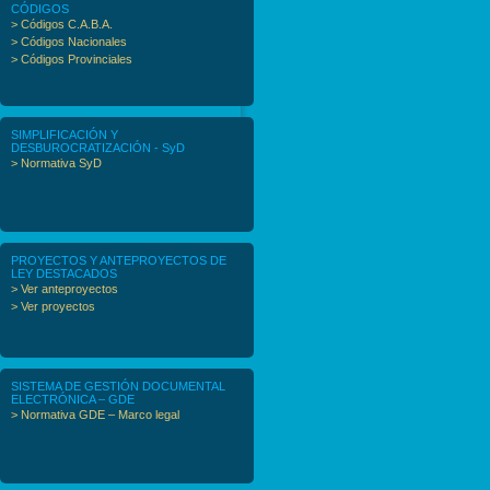
CÓDIGOS
> Códigos C.A.B.A.
> Códigos Nacionales
> Códigos Provinciales
SIMPLIFICACIÓN Y
DESBUROCRATIZACIÓN - SyD
> Normativa SyD
PROYECTOS Y ANTEPROYECTOS DE
LEY DESTACADOS
> Ver anteproyectos
> Ver proyectos
SISTEMA DE GESTIÓN DOCUMENTAL
ELECTRÓNICA – GDE
> Normativa GDE – Marco legal