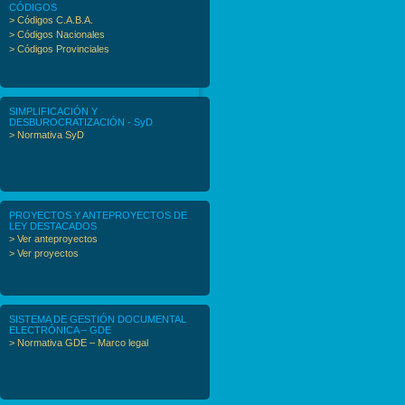
CÓDIGOS
> Códigos C.A.B.A.
> Códigos Nacionales
> Códigos Provinciales
SIMPLIFICACIÓN Y
DESBUROCRATIZACIÓN - SyD
> Normativa SyD
PROYECTOS Y ANTEPROYECTOS DE
LEY DESTACADOS
> Ver anteproyectos
> Ver proyectos
SISTEMA DE GESTIÓN DOCUMENTAL
ELECTRÓNICA – GDE
> Normativa GDE – Marco legal