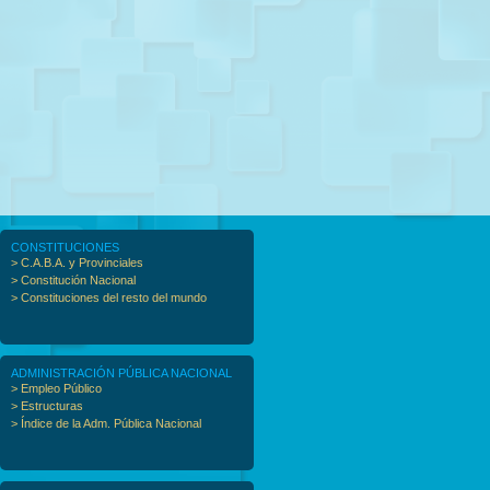
CONSTITUCIONES
> C.A.B.A. y Provinciales
> Constitución Nacional
> Constituciones del resto del mundo
ADMINISTRACIÓN PÚBLICA NACIONAL
> Empleo Público
> Estructuras
> Índice de la Adm. Pública Nacional