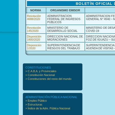
BOLETÍN OFICIAL 
NORMA
ORGANISMO EMISOR
Resolución
ADMINISTRACION
ADMINISTRACION FE
4688/2020
FEDERAL DE INGRESOS
GENERAL N° 4540 – 
PUBLICOS
Resolución
MINISTERIO DE
MINISTERIO DE DES
145/2020
DESARROLLO SOCIAL
COVID-19
Disposición
DIRECCION NACIONAL DE
DIRECCION NACIONA
1800/2020
MIGRACIONES
FOZ DE IGUAZU – S
Disposición
SUPERINTENDENCIA DE
SUPERINTENDENCIA 
1/2020
RIESGOS DEL TRABAJO
AGENDA DE VISITAS
CONSTITUCIONES
> C.A.B.A. y Provinciales
> Constitución Nacional
> Constituciones del resto del mundo
ADMINISTRACIÓN PÚBLICA NACIONAL
> Empleo Público
> Estructuras
> Índice de la Adm. Pública Nacional