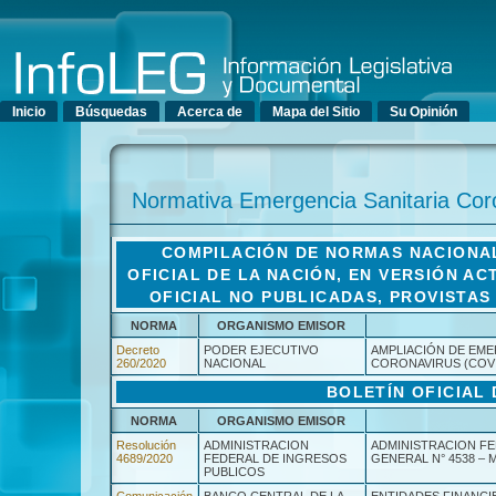
Menú principal
Inicio
Búsquedas
Acerca de
Mapa del Sitio
Su Opinión
Normativa Emergencia Sanitaria Co
COMPILACIÓN DE NORMAS NACIONAL
OFICIAL DE LA NACIÓN, EN VERSIÓN A
OFICIAL NO PUBLICADAS, PROVISTA
NORMA
ORGANISMO EMISOR
Decreto
PODER EJECUTIVO
AMPLIACIÓN DE EMER
260/2020
NACIONAL
CORONAVIRUS (COVI
BOLETÍN OFICIAL 
NORMA
ORGANISMO EMISOR
Resolución
ADMINISTRACION
ADMINISTRACION FE
4689/2020
FEDERAL DE INGRESOS
GENERAL N° 4538 – 
PUBLICOS