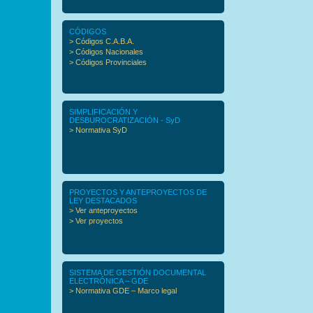
CÓDIGOS
> Códigos C.A.B.A.
> Códigos Nacionales
> Códigos Provinciales
SIMPLIFICACIÓN Y
DESBUROCRATIZACIÓN - SyD
> Normativa SyD
PROYECTOS Y ANTEPROYECTOS DE
LEY DESTACADOS
> Ver anteproyectos
> Ver proyectos
SISTEMA DE GESTIÓN DOCUMENTAL
ELECTRÓNICA – GDE
> Normativa GDE – Marco legal