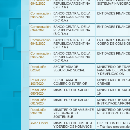
Comunicación
BANCO CENTRAL DE LA
ENTIDADES FINANCI
6942/2020
REPUBLICA ARGENTINA
SISTEMA FINANCIER
(B.C.R.A.)
Comunicación
BANCO CENTRAL DE LA
ENTIDADES FINANCIE
6943/2020
REPUBLICA ARGENTINA
(B.C.R.A.)
Comunicación
BANCO CENTRAL DE LA
ENTIDADES FINANCIE
6944/2020
REPUBLICA ARGENTINA
(B.C.R.A.)
Comunicación
BANCO CENTRAL DE LA
ENTIDADES FINANCI
6945/2020
REPUBLICA ARGENTINA
COBRO DE COMISIO
(B.C.R.A.)
Comunicación
BANCO CENTRAL DE LA
ENTIDADES FINANCIE
6946/2020
REPUBLICA ARGENTINA
(B.C.R.A.)
Resolución
SECRETARIA DE
MINISTERIO DE TRA
8/2020
SEGURIDAD SOCIAL
FAMILIAR DE EMERG
Y DE APLICACION
Resolución
SECRETARIA DE
MINISTERIO DE DES
103/2020
COMERCIO INTERIOR
CREASE
Resolución
MINISTERIO DE SALUD
MINISTERIO DE SAL
680/2020
19
Resolución
MINISTERIO DE SALUD
MINISTERIO DE SALU
681/2020
INSTRUYASE A PRO
Resolución
MINISTERIO DE AMBIENTE
MINISTERIO DE AMB
99/2020
Y DESARROLLO
RESIDUOS PATOLOG
SOSTENIBLE
Aviso Oficial
MINISTERIO DE JUSTICIA
DIRECCION DEL REGIS
Y DERECHOS HOMANOS
– Trámites presenciale